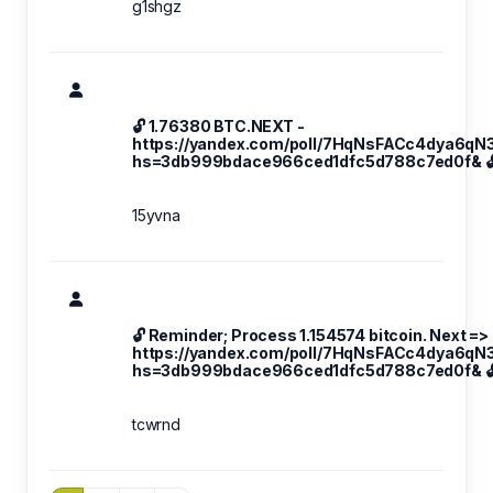
g1shgz
🔓 1.76380 BTC.NEXT -
https://yandex.com/poll/7HqNsFACc4dya6qN
hs=3db999bdace966ced1dfc5d788c7ed0f& 
15yvna
🔓 Reminder; Process 1.154574 bitcoin. Next =>
https://yandex.com/poll/7HqNsFACc4dya6qN
hs=3db999bdace966ced1dfc5d788c7ed0f& 
tcwrnd