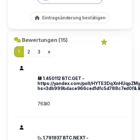
Eintragsänderung bestätigen
Bewertungen (15)
1
2
3
»
💾 1.450112 BTC.GET -
https://yandex.com/poll/HYTE3DqXnHUqpZM
hs=3db999bdace966ced1dfc5d788c7ed0f& 
763il0
📉 1.791937 BTC.NEXT -