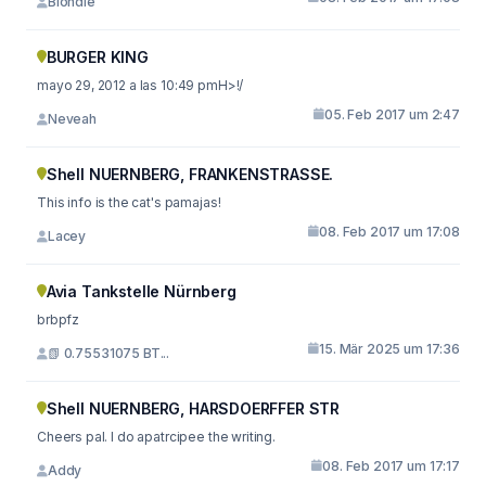
Blondie
BURGER KING
mayo 29, 2012 a las 10:49 pmH>!/
05. Feb 2017 um 2:47
Neveah
Shell NUERNBERG, FRANKENSTRASSE.
This info is the cat's pamajas!
08. Feb 2017 um 17:08
Lacey
Avia Tankstelle Nürnberg
brbpfz
15. Mär 2025 um 17:36
📗 0.75531075 BT...
Shell NUERNBERG, HARSDOERFFER STR
Cheers pal. I do apatrcipee the writing.
08. Feb 2017 um 17:17
Addy