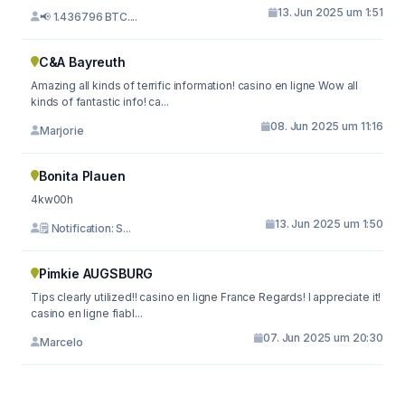
13. Jun 2025 um 1:51
📢 1.436796 BTC....
C&A Bayreuth
Amazing all kinds of terrific information! casino en ligne Wow all
kinds of fantastic info! ca...
08. Jun 2025 um 11:16
Marjorie
Bonita Plauen
4kw00h
13. Jun 2025 um 1:50
🗒 Notification: S...
Pimkie AUGSBURG
Tips clearly utilized!! casino en ligne France Regards! I appreciate it!
casino en ligne fiabl...
07. Jun 2025 um 20:30
Marcelo