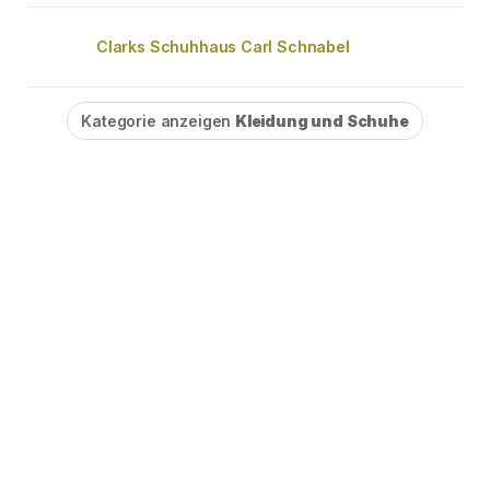
Clarks Schuhhaus Carl Schnabel
Kategorie anzeigen
Kleidung und Schuhe