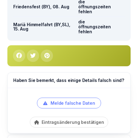
die
Friedensfest (BY), 08. Aug
öffnungszeiten
fehlen
die
Mariä Himmelfahrt (BY,SL),
öffnungszeiten
15. Aug
fehlen
Haben Sie bemerkt, dass einige Details falsch sind?
Melde falsche Daten
Eintragsänderung bestätigen