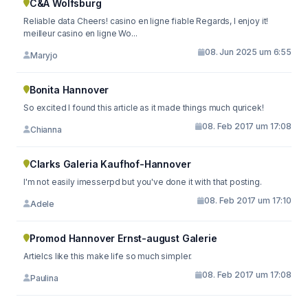
C&A Wolfsburg
Reliable data Cheers! casino en ligne fiable Regards, I enjoy it!
meilleur casino en ligne Wo...
08. Jun 2025 um 6:55
Maryjo
Bonita Hannover
So excited I found this article as it made things much quricek!
08. Feb 2017 um 17:08
Chianna
Clarks Galeria Kaufhof-Hannover
I'm not easily imesserpd but you've done it with that posting.
08. Feb 2017 um 17:10
Adele
Promod Hannover Ernst-august Galerie
Artielcs like this make life so much simpler.
08. Feb 2017 um 17:08
Paulina