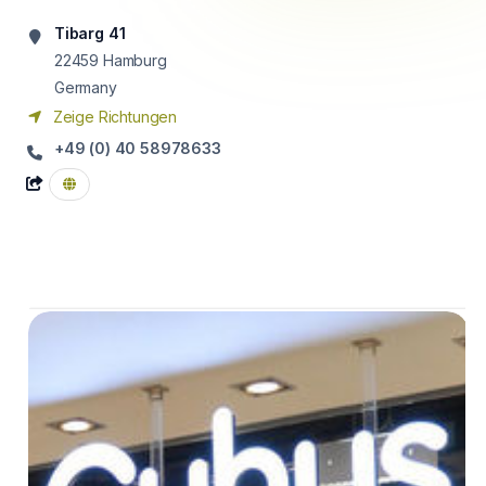
Tibarg 41
22459
Hamburg
Germany
Zeige Richtungen
+49 (0) 40 58978633