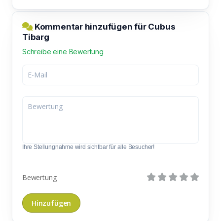
Kommentar hinzufügen für Cubus
Tibarg
Schreibe eine Bewertung
Ihre Stellungnahme wird sichtbar für alle Besucher!
Bewertung