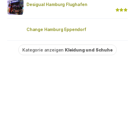
Desigual Hamburg Flughafen
Change Hamburg Eppendorf
Kategorie anzeigen
Kleidung und Schuhe