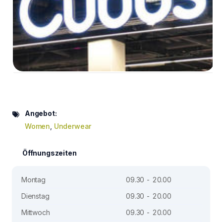
Angebot:
Women
,
Underwear
Öffnungszeiten
Montag
09.30 - 20.00
Dienstag
09.30 - 20.00
Mittwoch
09.30 - 20.00