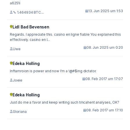
a6251i
13. Jun 2025 um 1:53
🔧 1.464934 BTC....
Lidl Bad Bevensen
Regards. I appreciate this. casino en ligne fiable You explained this
effectively. casino en l...
08. Jun 2025 um 0:20
Uwe
Edeka Holling
Inftamroion is power and now I'm a !@#$ing dictator.
08. Feb 2017 um 17:07
Joeie
Edeka Holling
Just do me a favor and keep writing such trncahent analyses, OK?
08. Feb 2017 um 17:10
Gloriana