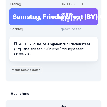
Freitag
08.00 - 21.00
keine
Samstag,
Friedensfest (BY), 0
Angaben
[1]
Sonntag
geschlossen
[1]
Sa, 08. Aug,
keine Angaben für Friedensfest
(BY).
Bitte anrufen...! (Übliche Öffnungszeiten:
08.00-21.00)
Melde falsche Daten
Ausnahmen
die