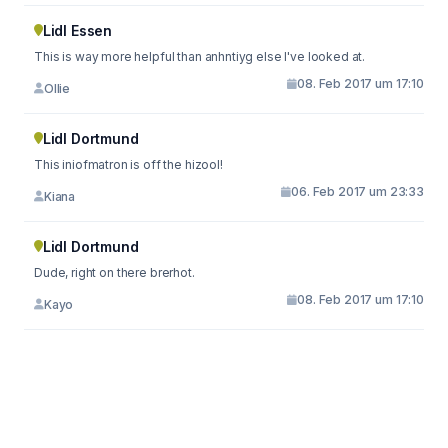
Lidl Essen
This is way more helpful than anhntiyg else I've looked at.
08. Feb 2017 um 17:10
Ollie
Lidl Dortmund
This iniofmatron is off the hizool!
06. Feb 2017 um 23:33
Kiana
Lidl Dortmund
Dude, right on there brerhot.
08. Feb 2017 um 17:10
Kayo