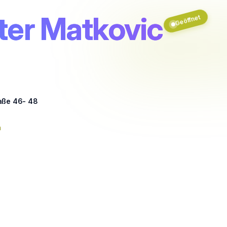
ter Matkovic
Geöffnet
aße 46- 48
n