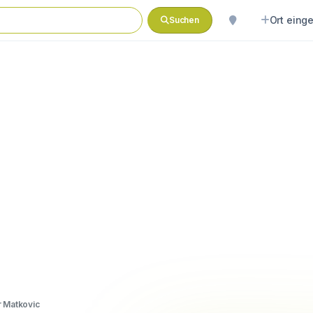
Ort eing
Suchen
r Matkovic