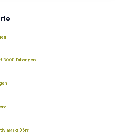
rte
ngen
ff 3000 Ditzingen
ngen
erg
tiv markt Dörr