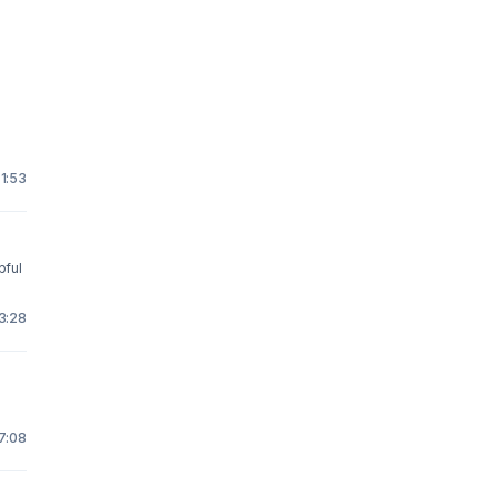
1:53
pful
3:28
7:08