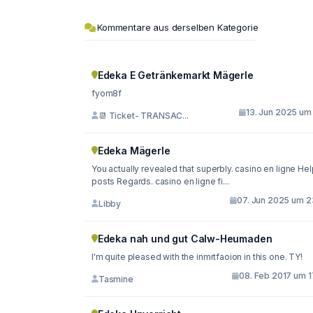
Kommentare aus derselben Kategorie
Edeka E Getränkemarkt Mägerle
fyom8f
13. Jun 2025 um 
📆 Ticket- TRANSAC...
Edeka Mägerle
You actually revealed that superbly. casino en ligne Hel
posts Regards. casino en ligne fi...
07. Jun 2025 um 2
Libby
Edeka nah und gut Calw-Heumaden
I'm quite pleased with the inmrtfaoion in this one. TY!
08. Feb 2017 um 1
Tasmine