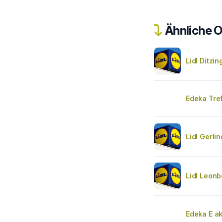
Ähnliche O
Lidl Ditzi
Edeka Tre
Lidl Gerli
Lidl Leonb
Edeka E ak