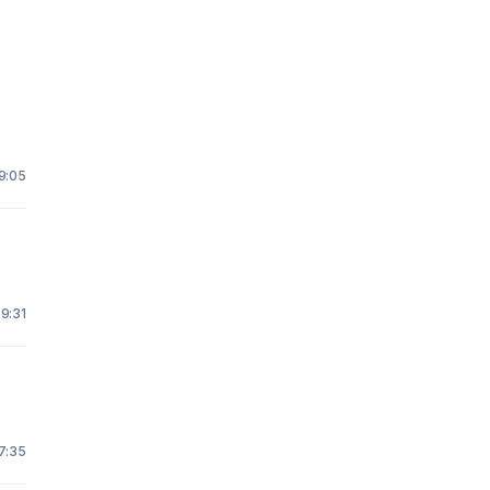
9:05
 9:31
7:35