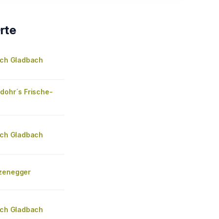
rte
isch Gladbach
dohr´s Frische-
isch Gladbach
zenegger
isch Gladbach