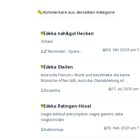
Kommentare aus derselben Kategorie
Edeka nah&gut Hecken
3s5eul
04. Okt 2024 um 1
🔓 Reminder- Opera...
Edeka Steilen
eine tolle Fleisch+ Wurst und Käsetheke die keine
Wünsche offen läßt, auch die Obstabteilung ist ...
17. Jul 2013 um
Roswitha
Edeka Ratingen-Hösel
viagra without prescription viagra generic date
viagraorcialis
10. Feb 2021 um 1
Kuikimmup