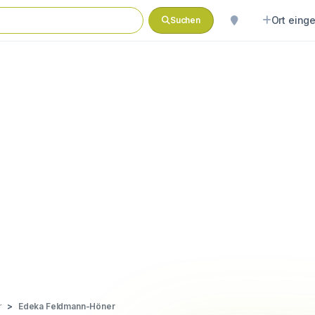
Ort eing
Suchen
r
Edeka Feldmann-Höner