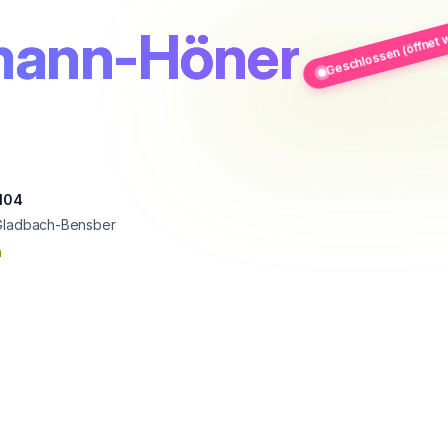
Geschlossen (öffnet w
mann-Höner
 104
Gladbach-Bensber
n