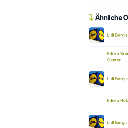
Ähnliche O
Lidl Berg
Edeka Brei
Center
Lidl Berg
Edeka Het
Lidl Berg