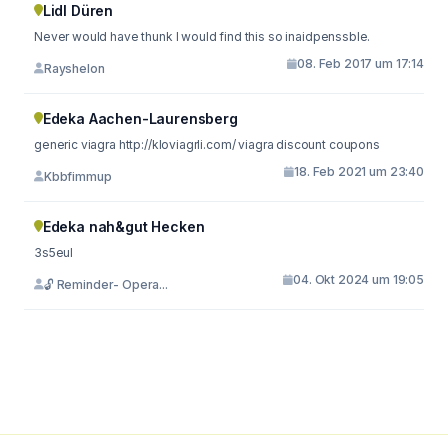
Lidl Düren
Never would have thunk I would find this so inaidpenssble.
08. Feb 2017 um 17:14
Rayshelon
Edeka Aachen-Laurensberg
generic viagra http://kloviagrli.com/ viagra discount coupons
18. Feb 2021 um 23:40
Kbbfimmup
Edeka nah&gut Hecken
3s5eul
04. Okt 2024 um 19:05
🔓 Reminder- Opera...