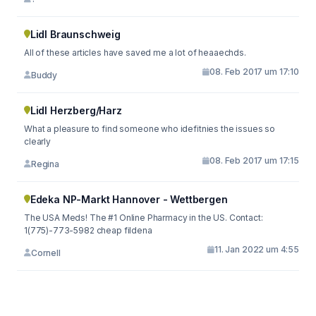
Lidl Braunschweig
All of these articles have saved me a lot of heaaechds.
08. Feb 2017 um 17:10
Buddy
Lidl Herzberg/Harz
What a pleasure to find someone who idefitnies the issues so
clearly
08. Feb 2017 um 17:15
Regina
Edeka NP-Markt Hannover - Wettbergen
The USA Meds! The #1 Online Pharmacy in the US. Contact:
1(775)-773-5982 cheap fildena
11. Jan 2022 um 4:55
Cornell