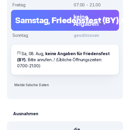
Freitag
07.00 - 21.00
keine
Samstag,
Friedensfest (BY), 0
Angaben
[1]
Sonntag
geschlossen
[1]
Sa, 08. Aug,
keine Angaben für Friedensfest
(BY).
Bitte anrufen...! (Übliche Öffnungszeiten:
07.00-21.00)
Melde falsche Daten
Ausnahmen
die