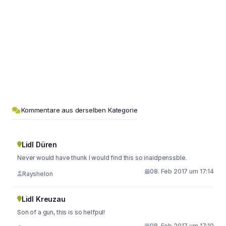
Kommentare aus derselben Kategorie
Lidl Düren
Never would have thunk I would find this so inaidpenssble.
08. Feb 2017 um 17:14
Rayshelon
Lidl Kreuzau
Son of a gun, this is so helfpul!
08. Feb 2017 um 17:10