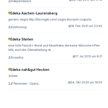
Independence
Edeka Aachen-Laurensberg
generic viagra http://kloviagrli.com/ viagra discount coupons
18. Feb 2021 um 23:40
Kbbfimmup
Edeka Steilen
eine tolle Fleisch+ Wurst und Käsetheke die keine Wünsche offen
läßt, auch die Obstabteilung ist ...
17. Jul 2013 um 9:31
Roswitha
Edeka nah&gut Hecken
3s5eul
04. Okt 2024 um 19:05
🔓 Reminder- Opera...