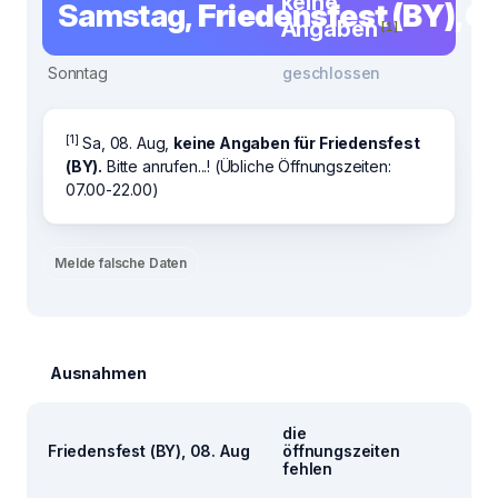
keine
Samstag,
Friedensfest (BY), 0
Angaben
[1]
Sonntag
geschlossen
[1]
Sa, 08. Aug,
keine Angaben für Friedensfest
(BY).
Bitte anrufen...! (Übliche Öffnungszeiten:
07.00-22.00)
Melde falsche Daten
Ausnahmen
die
Friedensfest (BY), 08. Aug
öffnungszeiten
fehlen