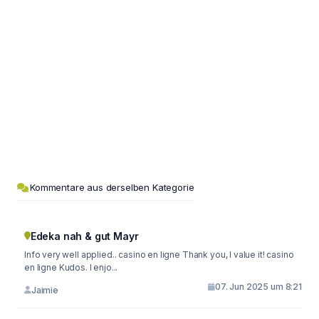
Kommentare aus derselben Kategorie
Edeka nah & gut Mayr
Info very well applied.. casino en ligne Thank you, I value it! casino
en ligne Kudos. I enjo...
07. Jun 2025 um 8:21
Jaimie