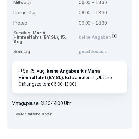
Mittwoch
06.00 - 18.30
Donnerstag
06.00 - 18.30
Freitag
06.00 - 18.30
Samstag,
Mariä
[1]
Himmelfahrt (BY,SL), 15.
keine Angaben
Aug
Sonntag
geschlossen
[1]
Sa, 15. Aug,
keine Angaben für Mariä
Himmelfahrt (BY,SL).
Bitte anrufen...! (Übliche
Öffnungszeiten: 06.00-13.00)
Mittagspause: 12:30-14:00 Uhr
Melde falsche Daten