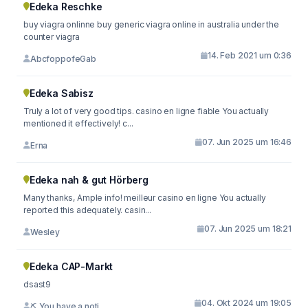
Edeka Reschke
buy viagra onlinne buy generic viagra online in australia under the
counter viagra
14. Feb 2021 um 0:36
AbcfoppofeGab
Edeka Sabisz
Truly a lot of very good tips. casino en ligne fiable You actually
mentioned it effectively! c...
07. Jun 2025 um 16:46
Erna
Edeka nah & gut Hörberg
Many thanks, Ample info! meilleur casino en ligne You actually
reported this adequately. casin...
07. Jun 2025 um 18:21
Wesley
Edeka CAP-Markt
dsast9
04. Okt 2024 um 19:05
⛏ You have a noti...