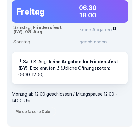
06.30 -
Freitag
18.00
Samstag,
Friedensfest
[1]
keine Angaben
(BY), 08. Aug
Sonntag
geschlossen
[1]
Sa, 08. Aug,
keine Angaben für Friedensfest
(BY).
Bitte anrufen...! (Übliche Öffnungszeiten:
06.30-12.00)
Montag ab 12:00 geschlossen / Mittagspause 12:00 -
14:00 Uhr
Melde falsche Daten