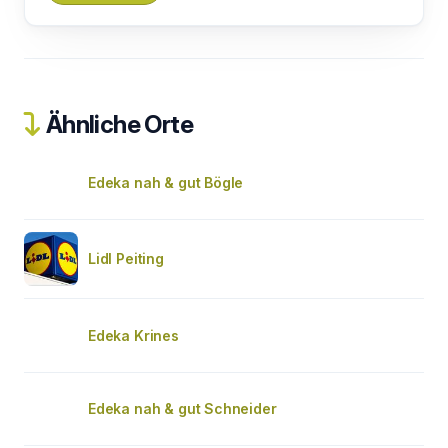
Ähnliche Orte
Edeka nah & gut Bögle
Lidl Peiting
Edeka Krines
Edeka nah & gut Schneider