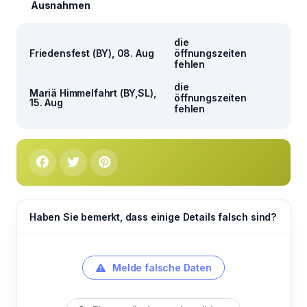
Ausnahmen
die
Friedensfest (BY), 08. Aug
öffnungszeiten
fehlen
die
Mariä Himmelfahrt (BY,SL),
öffnungszeiten
15. Aug
fehlen
Haben Sie bemerkt, dass einige Details falsch sind?
Melde falsche Daten