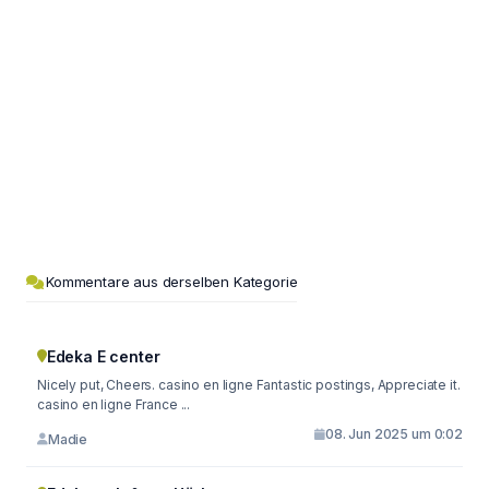
Kommentare aus derselben Kategorie
Edeka E center
Nicely put, Cheers. casino en ligne Fantastic postings, Appreciate it.
casino en ligne France ...
08. Jun 2025 um 0:02
Madie