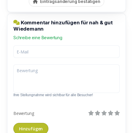
Eintragsänderung bestätigen
Kommentar hinzufügen für nah & gut
Wiedemann
Schreibe eine Bewertung
Ihre Stellungnahme wird sichtbar für alle Besucher!
Bewertung