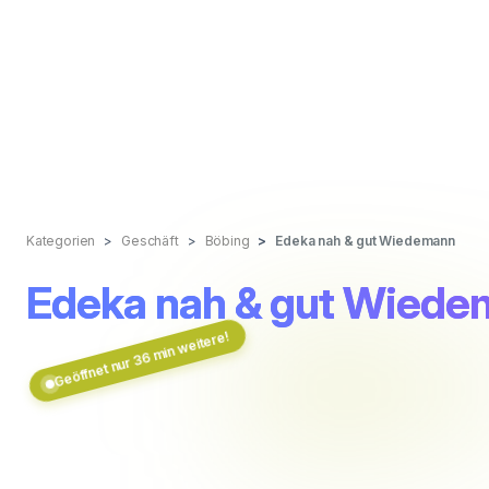
Kategorien
Geschäft
Böbing
Edeka nah & gut Wiedemann
Edeka nah & gut Wied
Geöffnet nur 36 min weitere!