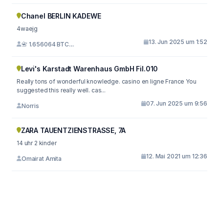
Chanel BERLIN KADEWE
4waejg
13. Jun 2025 um 1:52
📇 1.656064 BTC....
Levi's Karstadt Warenhaus GmbH Fil.010
Really tons of wonderful knowledge. casino en ligne France You
suggested this really well. cas...
07. Jun 2025 um 9:56
Norris
ZARA TAUENTZIENSTRASSE, 7A
14 uhr 2 kinder
12. Mai 2021 um 12:36
Omairat Amita