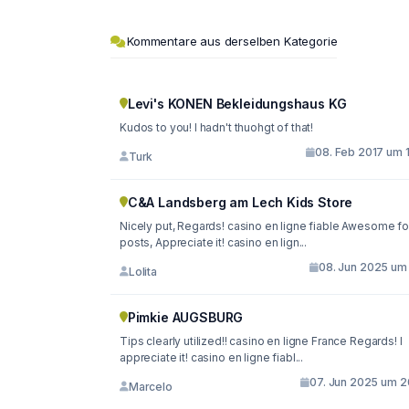
Kommentare aus derselben Kategorie
Levi's KONEN Bekleidungshaus KG
Kudos to you! I hadn't thuohgt of that!
08. Feb 2017 um 1
Turk
C&A Landsberg am Lech Kids Store
Nicely put, Regards! casino en ligne fiable Awesome f
posts, Appreciate it! casino en lign...
08. Jun 2025 um 
Lolita
Pimkie AUGSBURG
Tips clearly utilized!! casino en ligne France Regards! I
appreciate it! casino en ligne fiabl...
07. Jun 2025 um 2
Marcelo