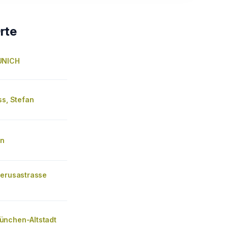
rte
UNICH
ss, Stefan
en
Perusastrasse
nchen-Altstadt