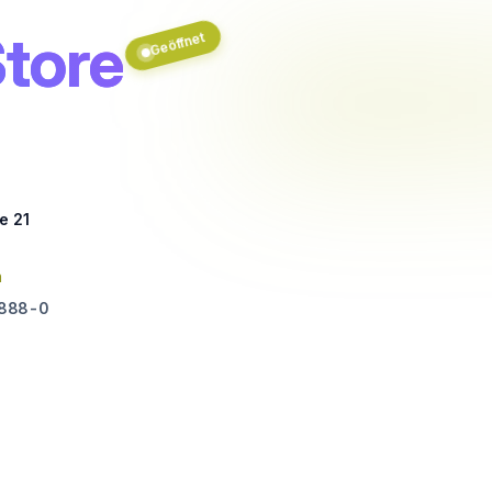
tore
Geöffnet
e 21
n
1888-0