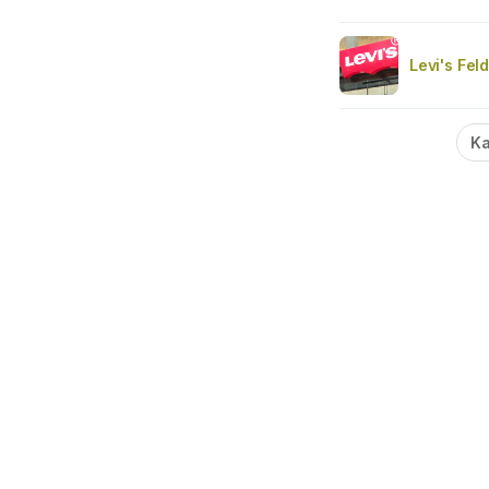
Levi's Fel
Ka