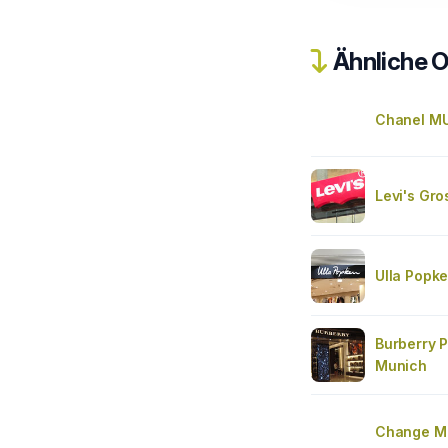
Ähnliche O
Chanel M
Levi's Gro
Ulla Popk
Burberry 
Munich
Change Mü