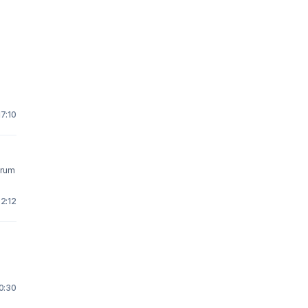
7:10
orum
2:12
0:30