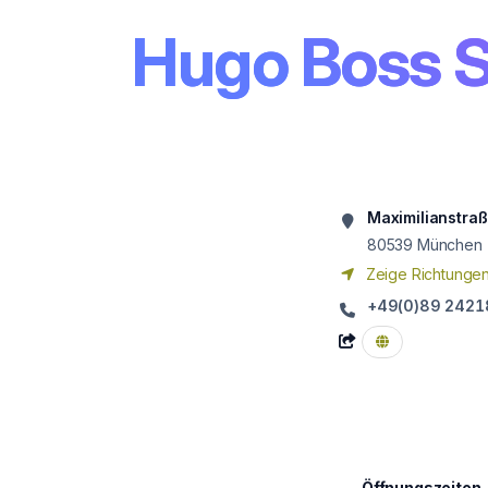
Hugo Boss S
Maximilianstraß
80539
München
Zeige Richtunge
+49(0)89 242
Öffnungszeiten