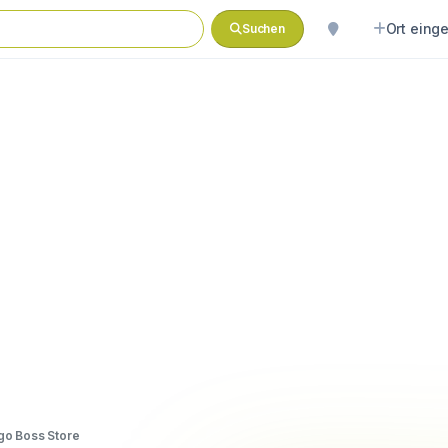
Ort eing
Suchen
go Boss Store