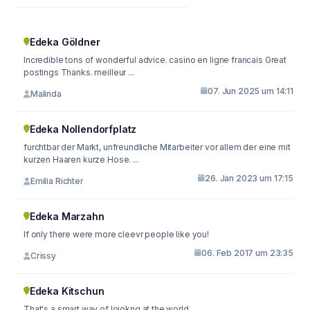
Edeka Göldner
Incredible tons of wonderful advice. casino en ligne francais Great
postings Thanks. meilleur ...
07. Jun 2025 um 14:11
Malinda
Edeka Nollendorfplatz
furchtbar der Markt, unfreundliche Mitarbeiter vor allem der eine mit
kurzen Haaren kurze Hose. ...
26. Jan 2023 um 17:15
Emilia Richter
Edeka Marzahn
If only there were more cleevr people like you!
06. Feb 2017 um 23:35
Crissy
Edeka Kitschun
That's a smart way of loiokng at the world.