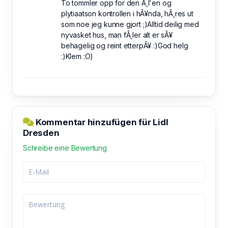
To tommler opp for den Ã¸l'en og
plytiaatson kontrollen i hÃ¥nda, hÃ¸res ut
som noe jeg kunne gjort ;)Alltid deilig med
nyvasket hus, man fÃ¸ler alt er sÃ¥
behagelig og reint etterpÃ¥ :)God helg
:)Klem :O)
Kommentar hinzufügen für Lidl
Dresden
Schreibe eine Bewertung