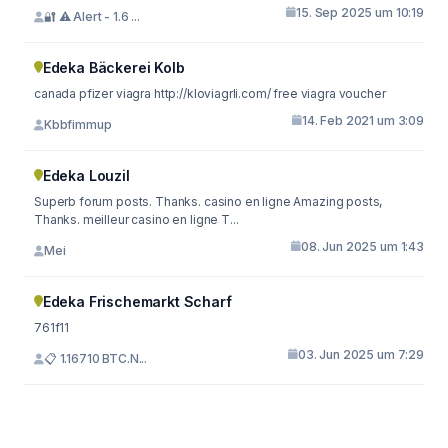
15. Sep 2025 um 10:19
🔐 ⚠️ Alert - 1.6 ...
Edeka Bäckerei Kolb
canada pfizer viagra http://kloviagrli.com/ free viagra voucher
14. Feb 2021 um 3:09
Kbbfimmup
Edeka Louzil
Superb forum posts. Thanks. casino en ligne Amazing posts,
Thanks. meilleur casino en ligne T...
08. Jun 2025 um 1:43
Mei
Edeka Frischemarkt Scharf
761f11
03. Jun 2025 um 7:29
📋 1.16710 BTC.N...