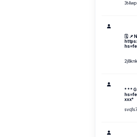
3t4wp
🗓 📌
https
hs=f
2j8kn
* * * 
hs=f
ххх*
svq1s