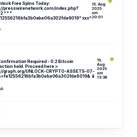
Unlock Free Spins Today:
15. Aug
://presswirenetwork.com/index.php?
2025
 * * *
um
20:01
e12556216bfa3b0ebe06a302fde6019* ххх*
7
15.
 Confirmation Required - 0.2 Bitcoin
Aug
action held. Proceed here >
2025
s://graph.org/UNLOCK-CRYPTO-ASSETS-07-
um
s=fe12556216bfa3b0ebe06a302fde6019& 📱
13:38
wk
»