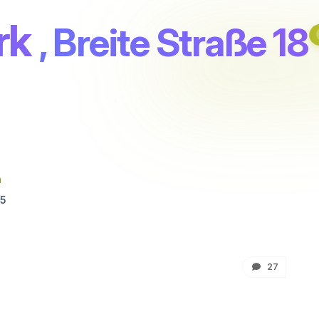
rk
, Breite Straße 18
8
n
5
27