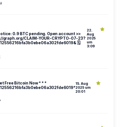
u
22.
 Notice: 0.9 BTC pending. Open account >>
Aug
://graph.org/CLAIM-YOUR-CRYPTO-07-23?
2025
um
e12556216bfa3b0ebe06a302fde6019& 🗓
3:09
k
Get Free Bitcoin Now * * *
15. Aug
e12556216bfa3b0ebe06a302fde6019*
2025 um
20:01
7