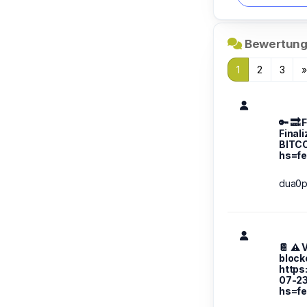
Bewertung
1
2
3
🔑 🔜 
Final
BITC
hs=f
dua0
📔 ⚠️ 
block
https
07-2
hs=f