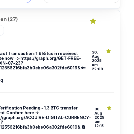
en (27)
»
30.
Fast Transaction: 1.9 Bitcoin received.
Aug
ize now => https://graph.org/GET-FREE-
2025
OIN-07-23?
um
e12556216bfa3b0ebe06a302fde6019& 🔑
22:09
pq
Verification Pending - 1.3 BTC transfer
30.
ed. Confirm here →
Aug
://graph.org/ACQUIRE-DIGITAL-CURRENCY-
2025
um
3?
12:15
e12556216bfa3b0ebe06a302fde6019& 📔