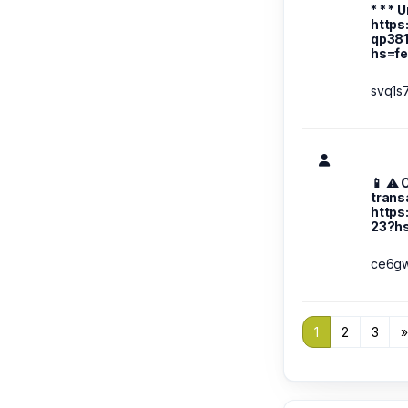
* * * 
https
qp3812
hs=f
svq1s
📱 ⚠️
trans
http
23?h
ce6g
1
2
3