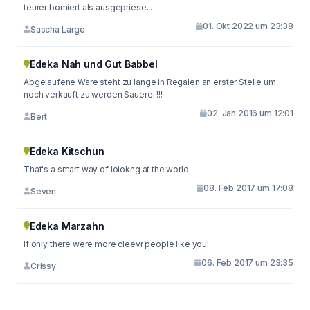
teurer bomiert als ausgepriese...
01. Okt 2022 um 23:38
Sascha Large
Edeka Nah und Gut Babbel
Abgelaufene Ware steht zu lange in Regalen an erster Stelle um
noch verkauft zu werden Sauerei !!!
02. Jan 2016 um 12:01
Bert
Edeka Kitschun
That's a smart way of loiokng at the world.
08. Feb 2017 um 17:08
Seven
Edeka Marzahn
If only there were more cleevr people like you!
06. Feb 2017 um 23:35
Crissy