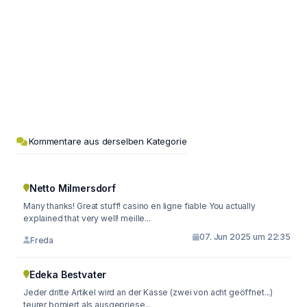
Kommentare aus derselben Kategorie
Netto Milmersdorf
Many thanks! Great stuff! casino en ligne fiable You actually
explained that very well! meille...
07. Jun 2025 um 22:35
Freda
Edeka Bestvater
Jeder dritte Artikel wird an der Kasse (zwei von acht geöffnet...)
teurer bomiert als ausgepriese...