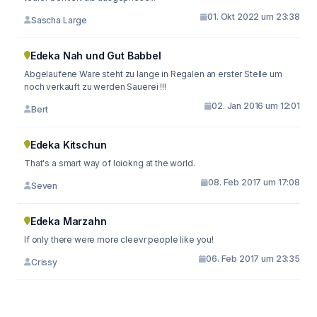
01. Okt 2022 um 23:38
Sascha Large
Edeka Nah und Gut Babbel
Abgelaufene Ware steht zu lange in Regalen an erster Stelle um
noch verkauft zu werden Sauerei !!!
02. Jan 2016 um 12:01
Bert
Edeka Kitschun
That's a smart way of loiokng at the world.
08. Feb 2017 um 17:08
Seven
Edeka Marzahn
If only there were more cleevr people like you!
06. Feb 2017 um 23:35
Crissy