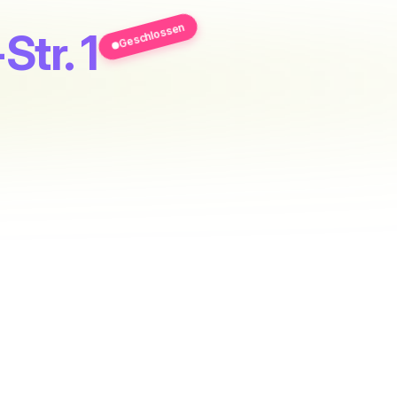
Geschlossen
tr. 1