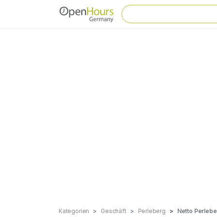
Kategorien
Geschäft
Perleberg
Netto Perlebe