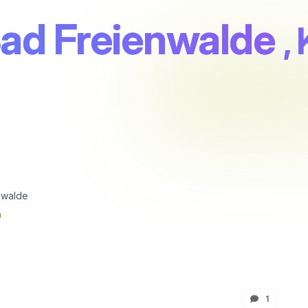
ad Freienwalde
,
nwalde
n
1