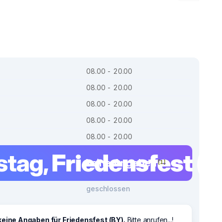
08.00 - 20.00
08.00 - 20.00
08.00 - 20.00
08.00 - 20.00
08.00 - 20.00
tag,
Friedensfest (B
keine Angaben
[1]
geschlossen
keine Angaben für Friedensfest (BY).
Bitte anrufen...!