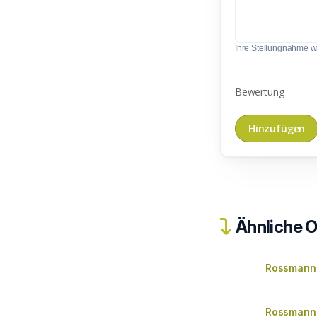
Ihre Stellungnahme wir
Bewertung
Ähnliche O
Rossmann
Rossmann