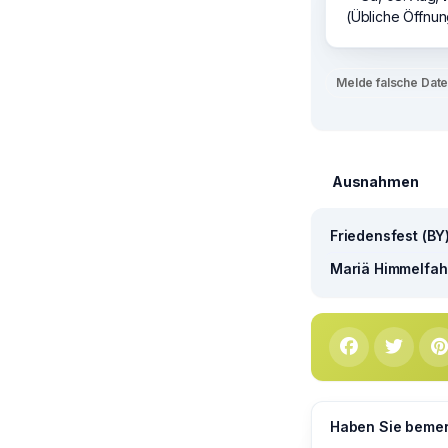
(Übliche Öffnun
Melde falsche Dat
Ausnahmen
Friedensfest (BY
Mariä Himmelfahr
Haben Sie bemerk