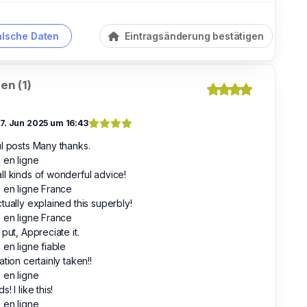
alsche Daten
Eintragsänderung bestätigen
en (1)
7. Jun 2025 um 16:43
l posts Many thanks.
 en ligne
l kinds of wonderful advice!
 en ligne France
tually explained this superbly!
 en ligne France
 put, Appreciate it.
 en ligne fiable
ation certainly taken!!
 en ligne
! I like this!
 en ligne