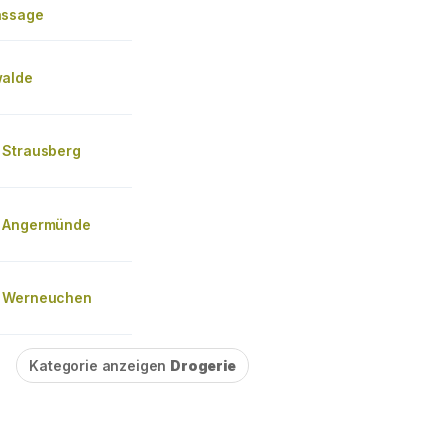
assage
walde
Strausberg
 Angermünde
 Werneuchen
Kategorie anzeigen
Drogerie