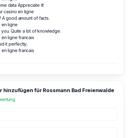
e data Appreciate it!
ur casino en ligne
 A good amount of facts.
 en ligne
you. Quite a lot of knowledge.
 en ligne francais
d it perfectly..
 en ligne francais
hinzufügen für Rossmann Bad Freienwalde
wertung