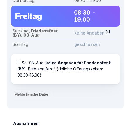
Donnerstag
08.30 - 19.00
08.30 -
Freitag
19.00
Samstag,
Friedensfest
[1]
keine Angaben
(BY), 08. Aug
Sonntag
geschlossen
[1]
Sa, 08. Aug,
keine Angaben für Friedensfest
(BY).
Bitte anrufen...! (Übliche Öffnungszeiten:
08.30-16.00)
Melde falsche Daten
Ausnahmen