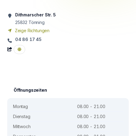
Dithmarscher Str. 5
25832
Tönning
Zeige Richtungen
04 86 17 45
Öffnungszeiten
Montag
08.00 - 21.00
Dienstag
08.00 - 21.00
Mittwoch
08.00 - 21.00