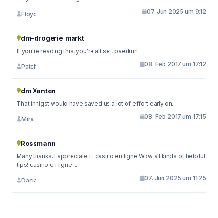
07. Jun 2025 um 9:12
Floyd
dm-drogerie markt
If you're reading this, you're all set, paedrnr!
08. Feb 2017 um 17:12
Patch
dm Xanten
That inhigst would have saved us a lot of effort early on.
08. Feb 2017 um 17:15
Mira
Rossmann
Many thanks. I appreciate it. casino en ligne Wow all kinds of helpful
tips! casino en ligne ...
07. Jun 2025 um 11:25
Dacia