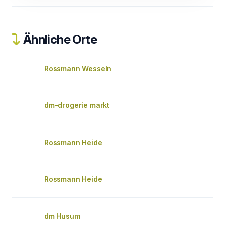
Ähnliche Orte
Rossmann Wesseln
dm-drogerie markt
Rossmann Heide
Rossmann Heide
dm Husum