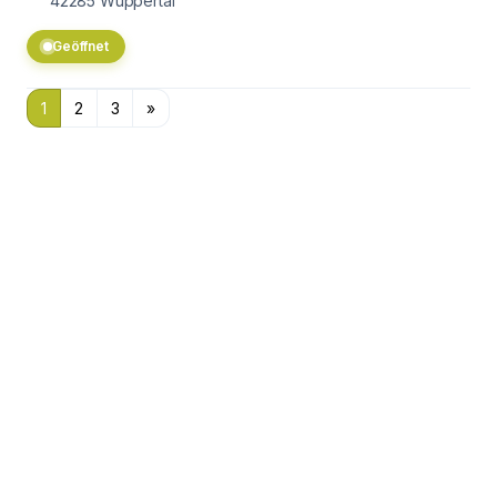
42285
Wuppertal
Geöffnet
1
2
3
»