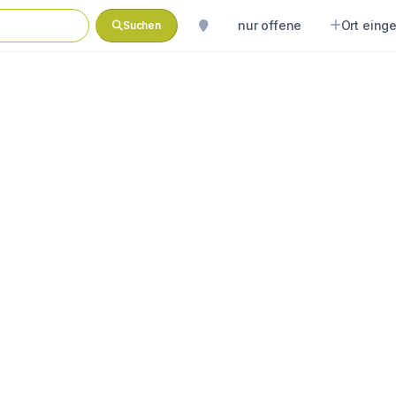
nur offene
Ort eing
Suchen