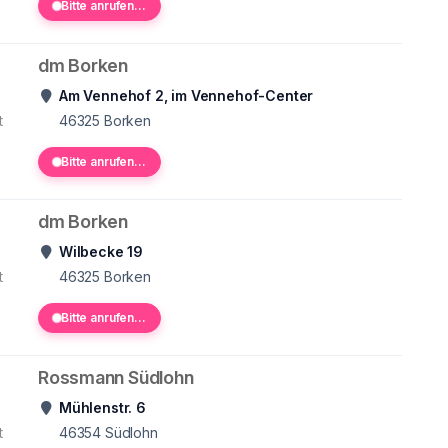
Bitte anrufen...
dm Borken
Am Vennehof 2, im Vennehof-Center
t
46325
Borken
Bitte anrufen...
dm Borken
Wilbecke 19
t
46325
Borken
Bitte anrufen...
Rossmann Südlohn
Mühlenstr. 6
t
46354
Südlohn