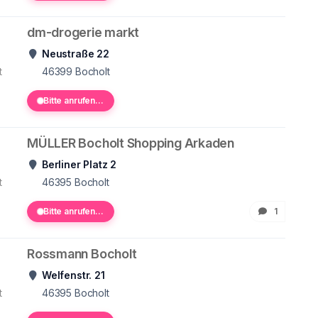
dm-drogerie markt
Neustraße 22
t
46399
Bocholt
Bitte anrufen...
MÜLLER Bocholt Shopping Arkaden
Berliner Platz 2
t
46395
Bocholt
Bitte anrufen...
1
Rossmann Bocholt
Welfenstr. 21
t
46395
Bocholt