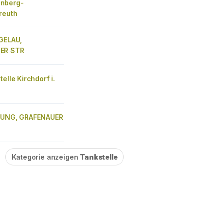
nberg-
reuth
EGELAU,
ER STR
telle Kirchdorf i.
YUNG, GRAFENAUER
Kategorie anzeigen
Tankstelle