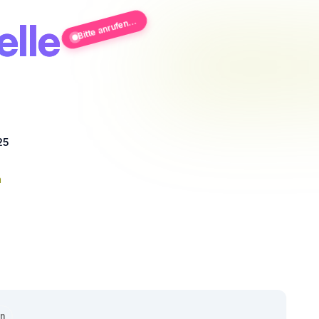
elle
Bitte anrufen...
25
n
en