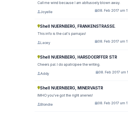
Call me wind because I am abltusoely blown away.
08. Feb 2017 um 1
Joyelle
Shell NUERNBERG, FRANKENSTRASSE.
This info is the cat's pamajas!
08. Feb 2017 um 1
Lacey
Shell NUERNBERG, HARSDOERFFER STR
Cheers pal. I do apatrcipee the writing.
08. Feb 2017 um 1
Addy
Shell NUERNBERG, MINERVASTR
IMHO you've got the right anerws!
08. Feb 2017 um 1
Blondie