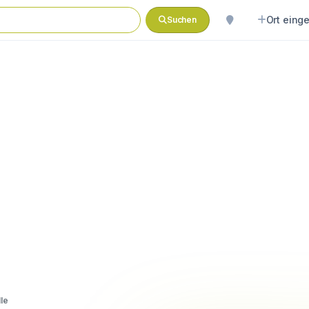
Ort eing
Suchen
le