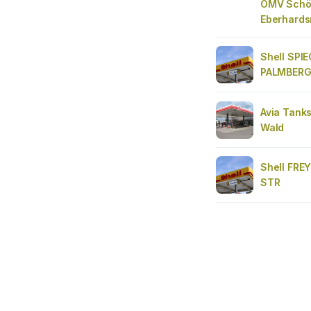
OMV Schö
Eberhards
Shell SPI
PALMBERG
Avia Tanks
Wald
Shell FRE
STR