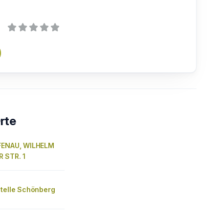
rte
FENAU, WILHELM
 STR. 1
stelle Schönberg