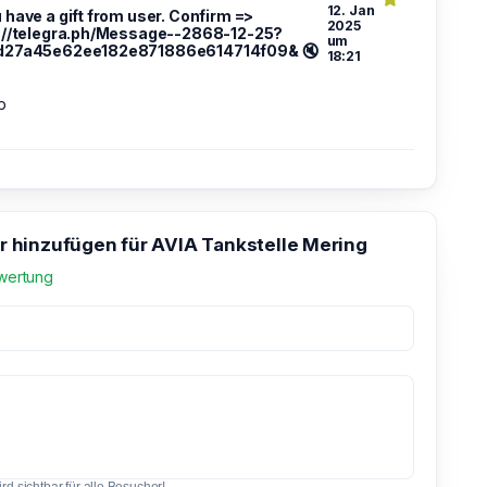
12. Jan
u have a gift from user. Confirm =>
2025
://telegra.ph/Message--2868-12-25?
um
d27a45e62ee182e871886e614714f09& 🔇
18:21
b
hinzufügen für AVIA Tankstelle Mering
wertung