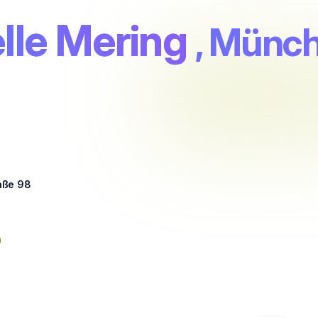
lle Mering
, Münch
aße 98
n