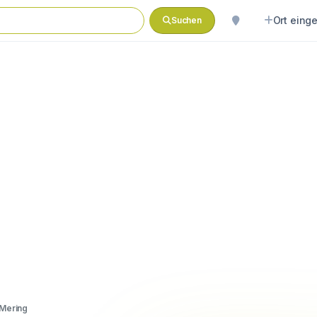
Ort eing
Suchen
 Mering