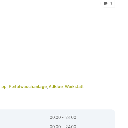
1
hop
,
Portalwaschanlage
,
AdBlue
,
Werkstatt
00.00 - 24.00
00.00 - 24.00