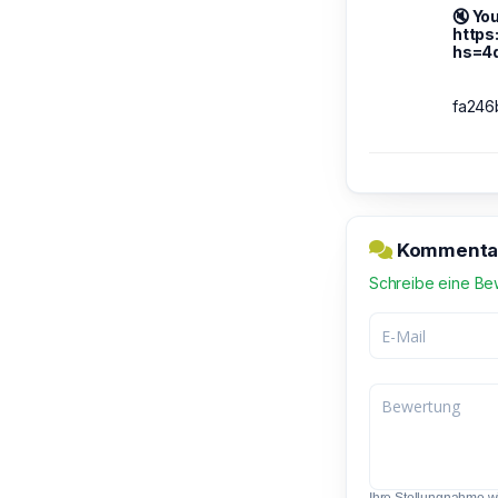
🔇 Yo
https
hs=4
fa246
Kommentar 
Schreibe eine Be