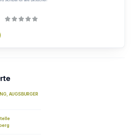
d sichtbar für alle Besucher!
rte
RING, AUGSBURGER
telle
berg