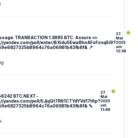
4
27.
ssage: TRANSACTION 1.3885 BTC. Assure >>
Mai
://yandex.com/poll/enter/BXidu5Ewa8hnAFoFznqSi9?
2025
um
59e6827325b8964c76a06981b43fb8f& 📍
12:36
0g
27.
756242 BTC.NEXT -
Mai
://yandex.com/poll/5JjqQt7R61CTYdYVd17t6p?
2025
um
59e6827325b8964c76a06981b43fb8f& 🔧
11:48
i