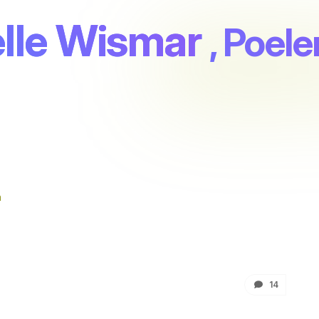
elle Wismar
, Poele
n
14