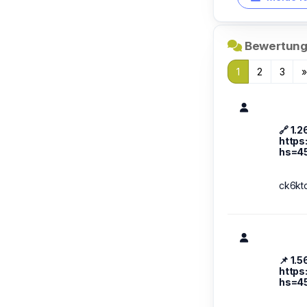
Bewertung
1
2
3
🔗 1.
https
hs=4
ck6kt
📌 1.
https
hs=4