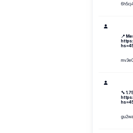
6h5cj
📍 Me
https
hs=4
mv3e
🔧 1.
https
hs=4
gu2wa