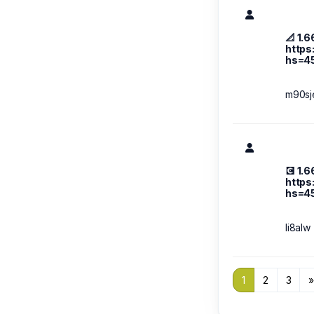
📐 1.
http
hs=4
m90sj
💽 1.
https
hs=4
li8alw
1
2
3