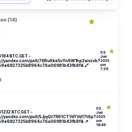
en (14)
»
03.
26184 BTC.GET -
Jun
://yandex.com/poll/76RuKke5vYn6W1hp2wxzvb?
2025
um
59e6827325b8964c76a06981b43fb8f& 🔗
7:29
d
02.
561232 BTC.GET -
Jun
://yandex.com/poll/5JjqQt7R61CTYdYVd17t6p?
2025
um
59e6827325b8964c76a06981b43fb8f& 📌
18:49