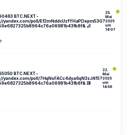
25.
660463 BTC.NEXT -
Mai
s://yandex.com/poll/Ef2mNddcUzfYHaPDepm53G?
2025
um
59e6827325b8964c76a06981b43fb8f& 📐
14:07
e
22.
665050 BTC.NEXT -
Mai
://yandex.com/poll/7HqNsFACc4dya6qN3zJ4f5?
2025
um
59e6827325b8964c76a06981b43fb8f& 💽
14:56
»