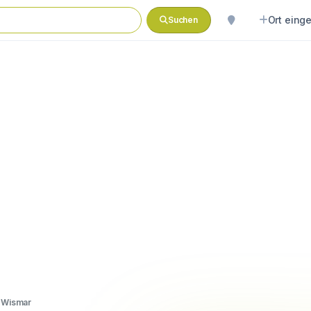
Ort eing
Suchen
e Wismar