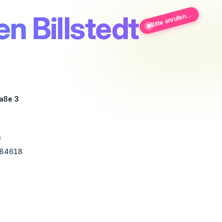
n Billstedt
Bitte anrufen...
raße 3
n
84618