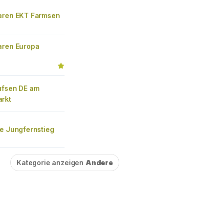
aren EKT Farmsen
aren Europa
ufsen DE am
rkt
re Jungfernstieg
Kategorie anzeigen
Andere