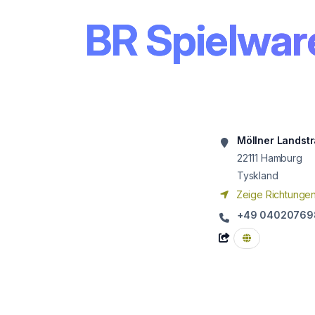
BR Spielware
Möllner Landst
22111
Hamburg
Tyskland
Zeige Richtunge
+49 04020769