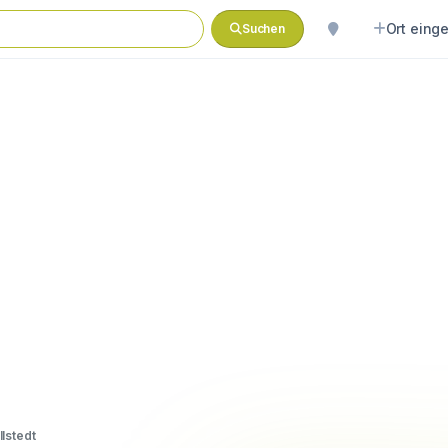
Ort eing
Suchen
llstedt