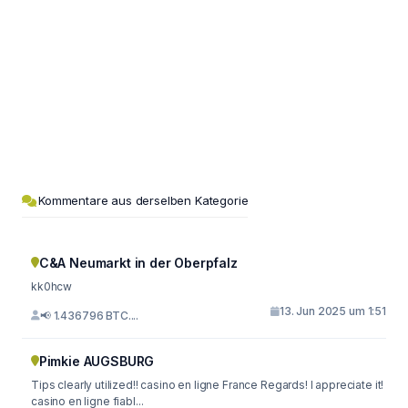
Kommentare aus derselben Kategorie
C&A Neumarkt in der Oberpfalz
kk0hcw
13. Jun 2025 um 1:51
📢 1.436796 BTC....
Pimkie AUGSBURG
Tips clearly utilized!! casino en ligne France Regards! I appreciate it!
casino en ligne fiabl...