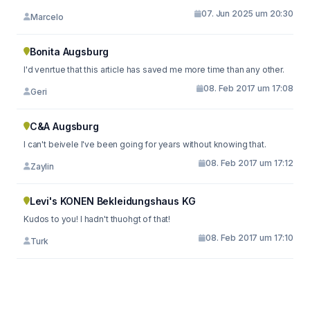
07. Jun 2025 um 20:30
Marcelo
Bonita Augsburg
I'd venrtue that this article has saved me more time than any other.
08. Feb 2017 um 17:08
Geri
C&A Augsburg
I can't beivele I've been going for years without knowing that.
08. Feb 2017 um 17:12
Zaylin
Levi's KONEN Bekleidungshaus KG
Kudos to you! I hadn't thuohgt of that!
08. Feb 2017 um 17:10
Turk