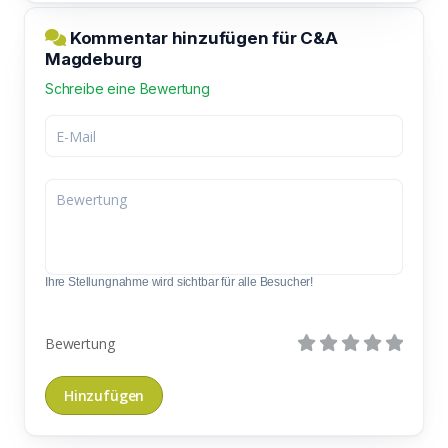
Kommentar hinzufügen für C&A
Magdeburg
Schreibe eine Bewertung
Ihre Stellungnahme wird sichtbar für alle Besucher!
Bewertung