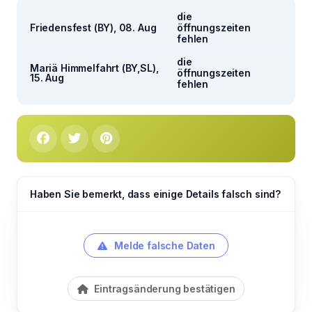
die
Friedensfest (BY), 08. Aug
öffnungszeiten
fehlen
die
Mariä Himmelfahrt (BY,SL),
öffnungszeiten
15. Aug
fehlen
Haben Sie bemerkt, dass einige Details falsch sind?
Melde falsche Daten
Eintragsänderung bestätigen