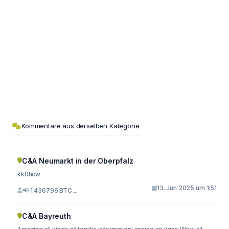
Kommentare aus derselben Kategorie
C&A Neumarkt in der Oberpfalz
kk0hcw
13. Jun 2025 um 1:51
📢 1.436796 BTC....
C&A Bayreuth