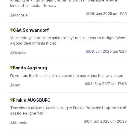
Amazing all kinds of terrific information! casino en ligne Wow all
kinds of fantastic info! ca...
08. Jun 2025 um 11:16
Marjorie
C&A Schwandorf
You made your position quite clearly!! meilleur casino en ligne Wow
a good deal of fantastic ad...
08. Jun 2025 um 9:27
Octavia
Bonita Augsburg
I'd venrtue that this article has saved me more time than any other.
08. Feb 2017 um 17:08
Geri
Pimkie AUGSBURG
Tips clearly utilized!! casino en ligne France Regards! I appreciate it!
casino en ligne fiabl...
07. Jun 2025 um 20:30
Marcelo