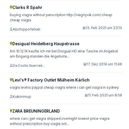
Clarks R Spahr
buying viagra without perscription http://viagriyvik.com/ cheap
cheap viagra
13. Feb 2021 um 23:15
AbcfoppofeGab
Desigual Heidelberg Haupstrasse
Am 10.12.14 kaufte ich mir bei Disigual HD eine Tasche im Angebot
am Eingang standen die Angebote...
17. Dez 2014 um 11:48
Da Costa Guerreir...
Levi's® Factory Outlet Mülheim Kärlich
viagra levitra paypal cheap viagra where i can get viagra in sydney
11. Feb 2021 um 8:58
Kuikimmup
ZARA BREUNINGERLAND
where can i get viagra shipped overnight lowest price viagra
without prescription buy viagra onl...