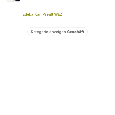
Edeka Karl Preuß WEZ
Kategorie anzeigen
Geschäft