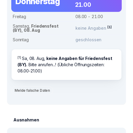
Donnerstag
21.00
Freitag
08.00 - 21.00
Samstag,
Friedensfest
[1]
keine Angaben
(BY), 08. Aug
Sonntag
geschlossen
[1]
Sa, 08. Aug,
keine Angaben für Friedensfest
(BY).
Bitte anrufen...! (Übliche Öffnungszeiten:
08.00-21.00)
Melde falsche Daten
Ausnahmen