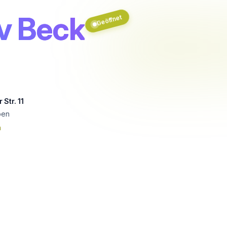
iv Beck
Geöffnet
Str. 11
ben
n