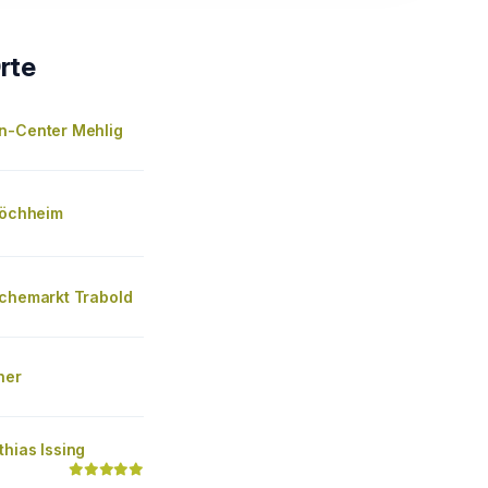
rte
n-Center Mehlig
höchheim
schemarkt Trabold
ner
hias Issing