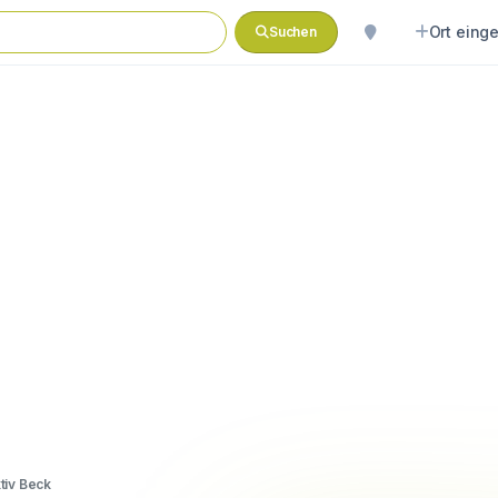
Ort eing
Suchen
tiv Beck