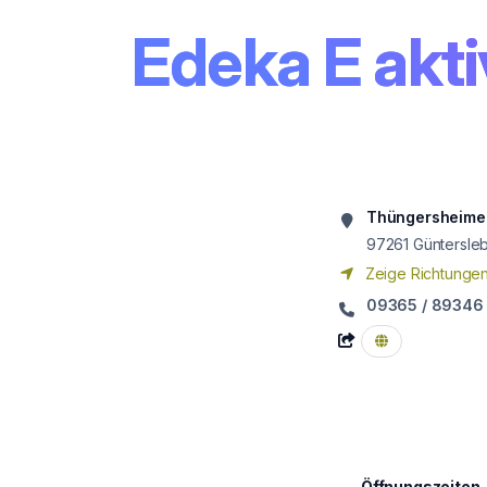
Edeka E akt
Thüngersheimer 
97261
Güntersle
Zeige Richtunge
09365 / 89346
Öffnungszeiten