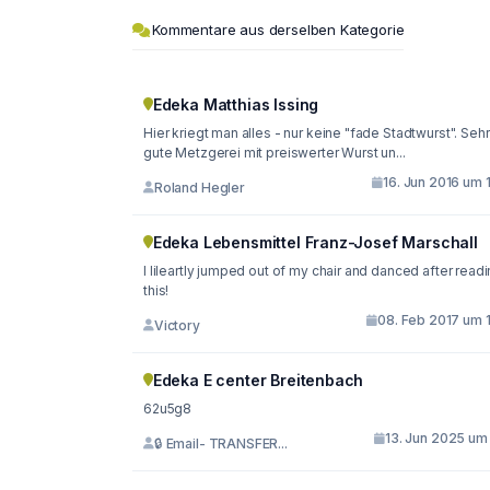
Kommentare aus derselben Kategorie
Edeka Matthias Issing
Hier kriegt man alles - nur keine "fade Stadtwurst". Sehr
gute Metzgerei mit preiswerter Wurst un...
16. Jun 2016 um 
Roland Hegler
Edeka Lebensmittel Franz-Josef Marschall
I lileartly jumped out of my chair and danced after read
this!
08. Feb 2017 um 1
Victory
Edeka E center Breitenbach
62u5g8
13. Jun 2025 um 
🔒 Email- TRANSFER...