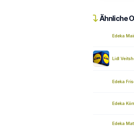
Ähnliche O
Edeka Mai
Lidl Veits
Edeka Fri
Edeka Kör
Edeka Matt