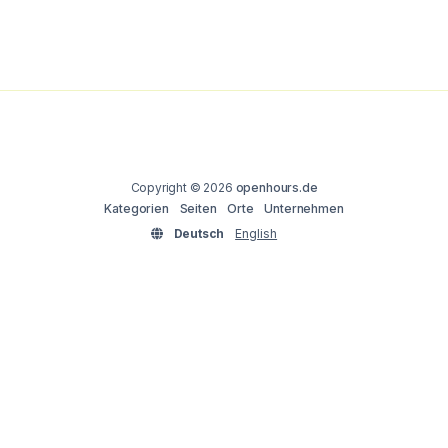
Copyright © 2026
openhours.de
Kategorien
Seiten
Orte
Unternehmen
Deutsch
English