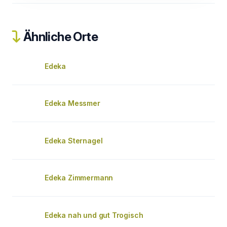
Ähnliche Orte
Edeka
Edeka Messmer
Edeka Sternagel
Edeka Zimmermann
Edeka nah und gut Trogisch