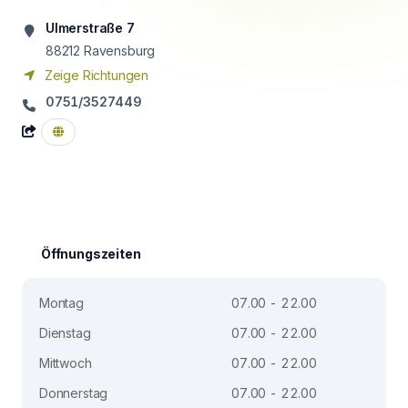
Ulmerstraße 7
88212
Ravensburg
Zeige Richtungen
0751/3527449
Öffnungszeiten
Montag
07.00 - 22.00
Dienstag
07.00 - 22.00
Mittwoch
07.00 - 22.00
Donnerstag
07.00 - 22.00