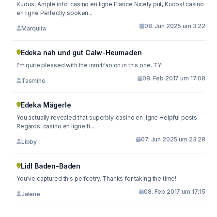
Kudos, Ample info! casino en ligne France Nicely put, Kudos! casino
en ligne Perfectly spoken...
08. Jun 2025 um 3:22
Marquita
Edeka nah und gut Calw-Heumaden
I'm quite pleased with the inmrtfaoion in this one. TY!
08. Feb 2017 um 17:08
Tasmine
Edeka Mägerle
You actually revealed that superbly. casino en ligne Helpful posts
Regards. casino en ligne fi...
07. Jun 2025 um 23:28
Libby
Lidl Baden-Baden
You've captured this pelfcetry. Thanks for taking the time!
08. Feb 2017 um 17:15
Jalene