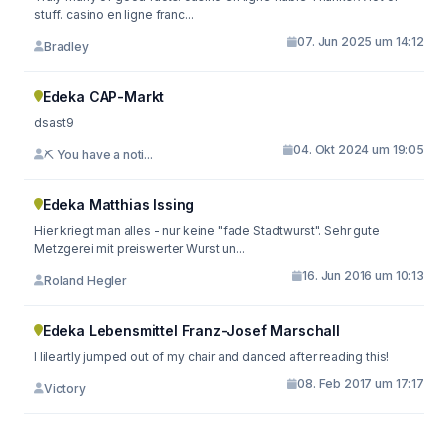
stuff. casino en ligne franc...
07. Jun 2025 um 14:12
Bradley
Edeka CAP-Markt
dsast9
04. Okt 2024 um 19:05
⛏ You have a noti...
Edeka Matthias Issing
Hier kriegt man alles - nur keine "fade Stadtwurst". Sehr gute
Metzgerei mit preiswerter Wurst un...
16. Jun 2016 um 10:13
Roland Hegler
Edeka Lebensmittel Franz-Josef Marschall
I lileartly jumped out of my chair and danced after reading this!
08. Feb 2017 um 17:17
Victory