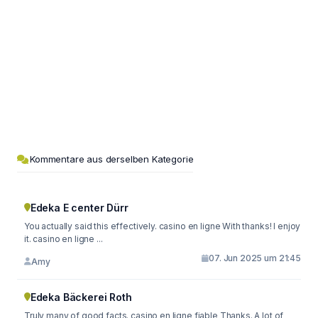
Kommentare aus derselben Kategorie
Edeka E center Dürr
You actually said this effectively. casino en ligne With thanks! I enjoy
it. casino en ligne ...
07. Jun 2025 um 21:45
Amy
Edeka Bäckerei Roth
Truly many of good facts. casino en ligne fiable Thanks. A lot of