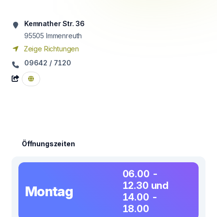
Kemnather Str. 36
95505
Immenreuth
Zeige Richtungen
09642 / 7120
Öffnungszeiten
06.00 -
12.30 und
Montag
14.00 -
18.00