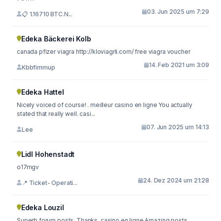
03. Jun 2025 um 7:29
📋 1.16710 BTC.N...
Edeka Bäckerei Kolb
canada pfizer viagra http://kloviagrli.com/ free viagra voucher
14. Feb 2021 um 3:09
Kbbfimmup
Edeka Hattel
Nicely voiced of course! . meilleur casino en ligne You actually
stated that really well. casi...
07. Jun 2025 um 14:13
Lee
Lidl Hohenstadt
o17mgv
24. Dez 2024 um 21:28
📍 Ticket- Operati...
Edeka Louzil
Superb forum posts. Thanks. casino en ligne Amazing posts,