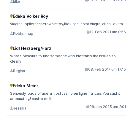
Elke
Edeka Volker Roy
viagrasupplierscapetown http://kloviagrli.com/ viagra, cilias, levitra
12. Feb 2021 um 0:56
Kbbfimmup
Lidl Herzberg/Harz
What a pleasure to find someone who idefitnies the issues so
clearly
08. Feb 2017 um 17:15
Regina
Edeka Meier
Seriously loads of useful tips! casino en ligne francais You said it
adequately.! casino en li...
08. Jun 2025 um 2:01
Jessika