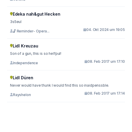
Edeka nah&gut Hecken
3s5eul
04. Okt 2024 um 19:05
🔓 Reminder- Opera...
Lidl Kreuzau
Son of a gun, this is so helfpul!
08. Feb 2017 um 17:10
Independence
Lidl Düren
Never would have thunk I would find this so inaidpenssble.
08. Feb 2017 um 17:14
Rayshelon