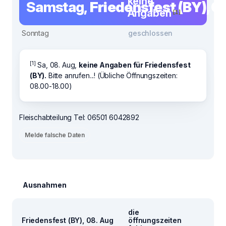
keine
Samstag,
Friedensfest (BY), 0
Angaben
[1]
Sonntag
geschlossen
[1]
Sa, 08. Aug,
keine Angaben für Friedensfest
(BY).
Bitte anrufen...! (Übliche Öffnungszeiten:
08.00-18.00)
Fleischabteilung Tel: 06501 6042892
Melde falsche Daten
Ausnahmen
die
Friedensfest (BY), 08. Aug
öffnungszeiten