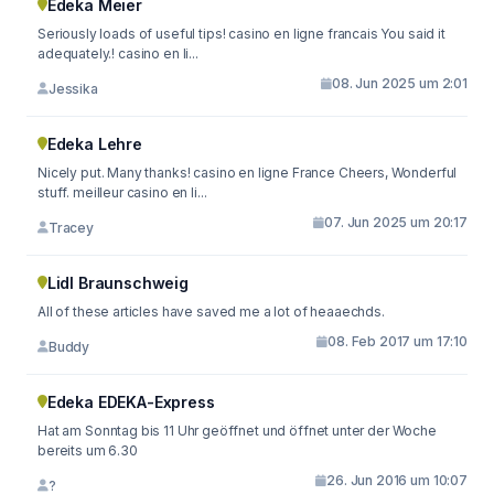
Edeka Meier
Seriously loads of useful tips! casino en ligne francais You said it
adequately.! casino en li...
08. Jun 2025 um 2:01
Jessika
Edeka Lehre
Nicely put. Many thanks! casino en ligne France Cheers, Wonderful
stuff. meilleur casino en li...
07. Jun 2025 um 20:17
Tracey
Lidl Braunschweig
All of these articles have saved me a lot of heaaechds.
08. Feb 2017 um 17:10
Buddy
Edeka EDEKA-Express
Hat am Sonntag bis 11 Uhr geöffnet und öffnet unter der Woche
bereits um 6.30
26. Jun 2016 um 10:07
?