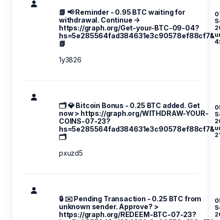
📗 📢 Reminder - 0.95 BTC waiting for
0
withdrawal. Continue →
S
https://graph.org/Get-your-BTC-09-04?
2
u
hs=5e285564fad384631e3c90578ef88cf7&
4
📗
1y3826
🗂 💎 Bitcoin Bonus - 0.25 BTC added. Get
0
now > https://graph.org/WITHDRAW-YOUR-
S
COINS-07-23?
2
u
hs=5e285564fad384631e3c90578ef88cf7&
2
🗂
pxuzd5
🔒 ✉️ Pending Transaction - 0.25 BTC from
0
unknown sender. Approve? >
S
https://graph.org/REDEEM-BTC-07-23?
2