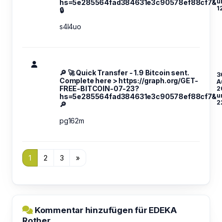
u
hs=5e285564fad384631e3c90578ef88cf7&
1
🔒
s4l4uo
🔎 🚀 Quick Transfer - 1.9 Bitcoin sent.
3
Complete here > https://graph.org/GET-
A
FREE-BITCOIN-07-23?
2
u
hs=5e285564fad384631e3c90578ef88cf7&
2
🔎
pg162m
1
2
3
»
Kommentar hinzufügen für EDEKA
Rother