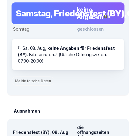
keine
Samstag,
Friedensfest (BY), 0
Angaben
[1]
Sonntag
geschlossen
[1]
Sa, 08. Aug,
keine Angaben für Friedensfest
(BY).
Bitte anrufen...! (Übliche Öffnungszeiten:
07.00-20.00)
Melde falsche Daten
Ausnahmen
die
Friedensfest (BY), 08. Aug
öffnungszeiten