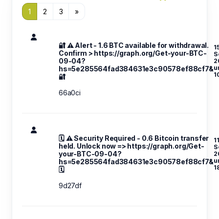
1
2
3
»
🔐 ⚠️ Alert - 1.6 BTC available for withdrawal.
15
Confirm > https://graph.org/Get-your-BTC-
S
09-04?
2
u
hs=5e285564fad384631e3c90578ef88cf7&
1
🔐
66a0ci
🗓 ⚠️ Security Required - 0.6 Bitcoin transfer
11
held. Unlock now => https://graph.org/Get-
S
your-BTC-09-04?
2
u
hs=5e285564fad384631e3c90578ef88cf7&
1
🗓
9d27df