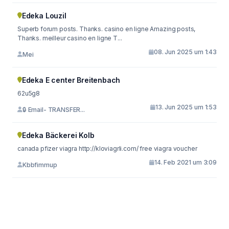
Edeka Louzil
Superb forum posts. Thanks. casino en ligne Amazing posts,
Thanks. meilleur casino en ligne T...
08. Jun 2025 um 1:43
Mei
Edeka E center Breitenbach
62u5g8
13. Jun 2025 um 1:53
🔒 Email- TRANSFER...
Edeka Bäckerei Kolb
canada pfizer viagra http://kloviagrli.com/ free viagra voucher
14. Feb 2021 um 3:09
Kbbfimmup