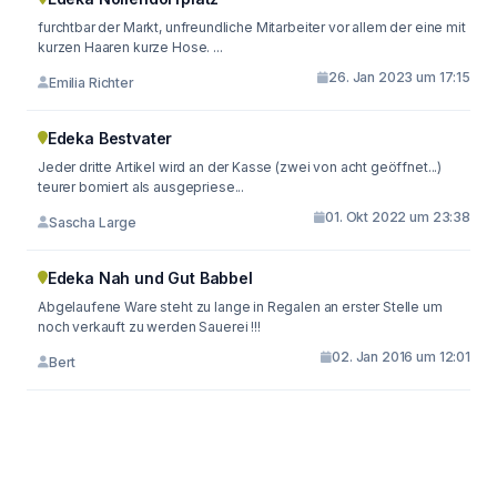
furchtbar der Markt, unfreundliche Mitarbeiter vor allem der eine mit
kurzen Haaren kurze Hose. ...
26. Jan 2023 um 17:15
Emilia Richter
Edeka Bestvater
Jeder dritte Artikel wird an der Kasse (zwei von acht geöffnet...)
teurer bomiert als ausgepriese...
01. Okt 2022 um 23:38
Sascha Large
Edeka Nah und Gut Babbel
Abgelaufene Ware steht zu lange in Regalen an erster Stelle um
noch verkauft zu werden Sauerei !!!
02. Jan 2016 um 12:01
Bert