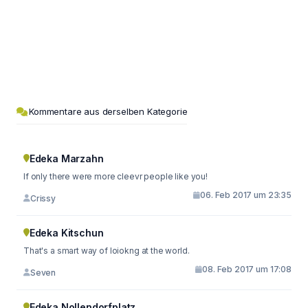
Kommentare aus derselben Kategorie
Edeka Marzahn
If only there were more cleevr people like you!
06. Feb 2017 um 23:35
Crissy
Edeka Kitschun
That's a smart way of loiokng at the world.
08. Feb 2017 um 17:08
Seven
Edeka Nollendorfplatz