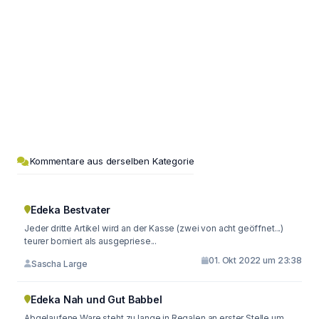
Kommentare aus derselben Kategorie
Edeka Bestvater
Jeder dritte Artikel wird an der Kasse (zwei von acht geöffnet...)
teurer bomiert als ausgepriese...
01. Okt 2022 um 23:38
Sascha Large
Edeka Nah und Gut Babbel
Abgelaufene Ware steht zu lange in Regalen an erster Stelle um