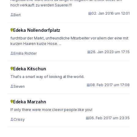
noch verkauft zu werden Sauerei !!!
02. Jan 2016 um 12:01
Bert
Edeka Nollendorfplatz
furchtbar der Markt, unfreundliche Mitarbeiter vor allem der eine mit
kurzen Haaren kurze Hose. ...
26. Jan 2023 um 17:15
Emilia Richter
Edeka Kitschun
That's a smart way of loiokng at the world.
08. Feb 2017 um 17:08
Seven
Edeka Marzahn
If only there were more cleevr people like you!
06. Feb 2017 um 23:35
Crissy