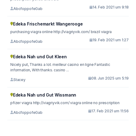
14. Feb 2021 um 9:18
AbcfoppofeGab
Edeka Frischemarkt Wangerooge
purchasing viagra online http://viagriyvik.com/ brazil viagra
19. Feb 2021 um 1:27
AbcfoppofeGab
Edeka Nah und Gut Kleen
Nicely put, Thanks a lot. meilleur casino en ligne Fantastic
information, With thanks. casino ...
08. Jun 2025 um 5:19
Stacey
Edeka Nah und Gut Wissmann
pfizer viagra http://viagriyvik.com/ viagra online no prescription
17. Feb 2021 um 11:56
AbcfoppofeGab