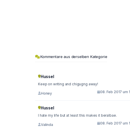
Kommentare aus derselben Kategorie
Hussel
Keep on writing and chigugng away!
08. Feb 2017 um 1
Honey
Hussel
I hate my life but at least this makes it beralbae.
08. Feb 2017 um 1
Valinda